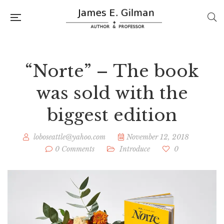
“Norte” – The book
was sold with the
biggest edition
loboseattle@yahoo.com
November 12, 2018
0 Comments
Introduce
0