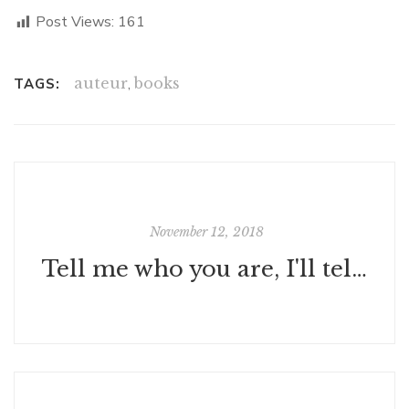
Post Views:
161
auteur
,
books
TAGS:
November 12, 2018
Tell me who you are, I'll tell you what to drink